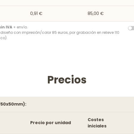
0,91 €
85,00 €
sin IVA
+ envío.
r diseño con impresión/color 85 euros, por grabación en relieve 110
co).
Precios
 (50x50mm):
Costes
Precio por unidad
iniciales