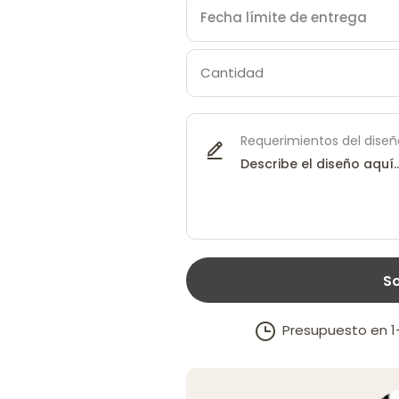
Requerimientos del diseñ
So
Presupuesto en 1–2