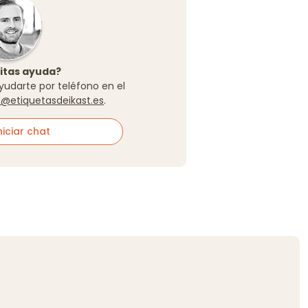
itas ayuda?
yudarte por teléfono en el
o@etiquetasdeikast.es
.
iciar chat