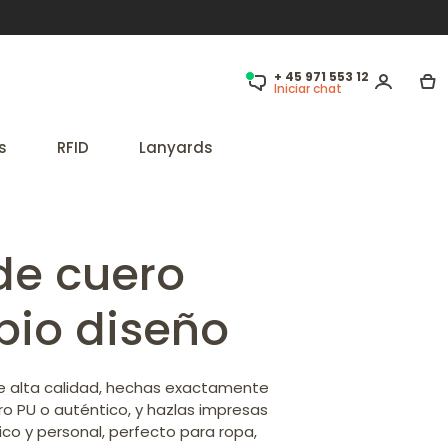
+ 45 971 553 12
Iniciar chat
s
RFID
Lanyards
de cuero
pio diseño
de alta calidad, hechas exactamente
ro PU o auténtico, y hazlas impresas
co y personal, perfecto para ropa,