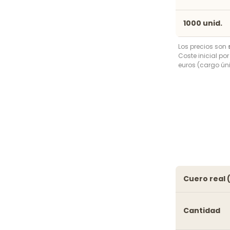
1000 unid.
Los precios son
Coste inicial po
euros (cargo úni
cuero real
Cantidad