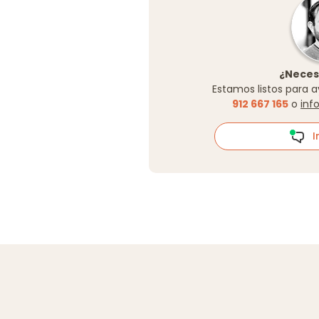
¿Neces
Estamos listos para a
912 667 165
o
inf
In