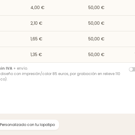
4,00 €
50,00 €
2,10 €
50,00 €
1,65 €
50,00 €
1,35 €
50,00 €
sin IVA
+ envío.
r diseño con impresión/color 85 euros, por grabación en relieve 110
co).
 Personalizado con tu lopotipo