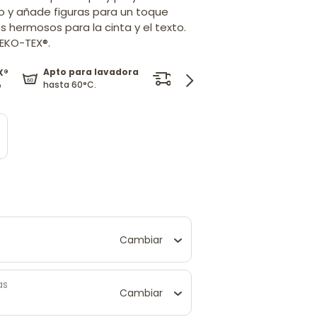
to y añade figuras para un toque
s hermosos para la cinta y el texto.
EKO-TEX®.
Apto para lavadora
X®
Entrega gratuita
hasta 60°C.
o
en pedidos superiores a 29 €
Cambiar
as
Cambiar