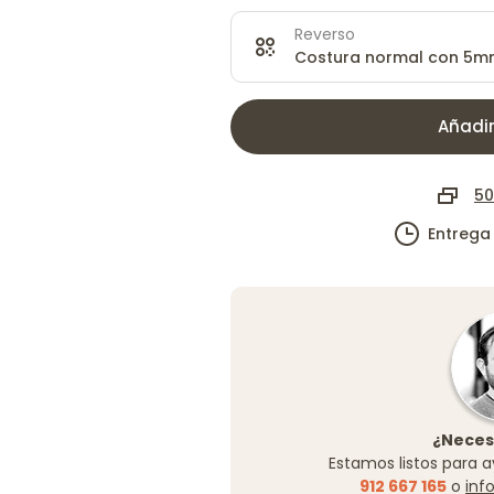
Reverso
Costura normal con 5mm
Añadir
50
Entrega
¿Neces
Estamos listos para a
912 667 165
o
inf