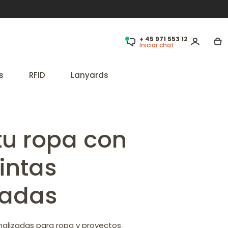
+ 45 971 553 12
Iniciar chat
s
RFID
Lanyards
 tu ropa con
intas
zadas
nalizadas para ropa y proyectos