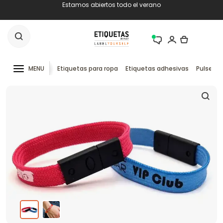
Estamos abiertos todo el verano
MENU
Etiquetas para ropa
Etiquetas adhesivas
Pulseras