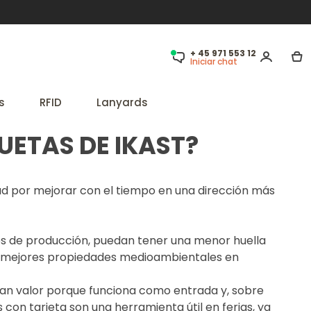
+ 45 971 553 12
Iniciar chat
s
RFID
Lanyards
UETAS DE IKAST?
dad por mejorar con el tiempo en una dirección más
ses de producción, puedan tener una menor huella
n mejores propiedades medioambientales en
gran valor porque funciona como entrada y, sobre
s con tarjeta son una herramienta útil en ferias, ya