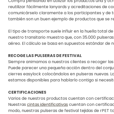
Compra pensando en utilizar los productos una y otra 
reutilizar fácilmente lanyards y acreditaciones de c
comunicárselo claramente a los participantes y de te
también son un buen ejemplo de productos que se reu
El tipo de transporte suele influir en la huella total
nuestro transitario muestra que, con 35.000 pulsera
aéreo. El cálculo se basa en supuestos estándar de nu
RECOGE LAS PULSERAS DE FESTIVAL
Siempre animamos a nuestros clientes a recoger las p
Puede parecer una pequeña acción dentro del conjunt
cierres easylock colocándolos en pulseras nuevas. L
estamos disponibles para hablarlo contigo si necesi
CERTIFICACIONES
Varios de nuestros productos cuentan con certificac
Nuestras
cintas identificativas
cuentan con certificac
modo, nuestras pulseras de festival tejidas de rPET