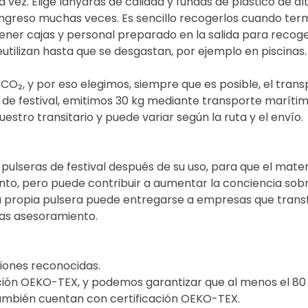
vez. Elige lanyards de calidad y fundas de plástico de al
ongreso muchas veces. Es sencillo recogerlos cuando termi
ner cajas y personal preparado en la salida para recoger
tilizan hasta que se desgastan, por ejemplo en piscinas.
 de CO₂, y por eso elegimos, siempre que es posible, el tra
s de festival, emitimos 30 kg mediante transporte marít
estro transitario y puede variar según la ruta y el envío.
ulseras de festival después de su uso, para que el mater
o, pero puede contribuir a aumentar la conciencia sobre 
a propia pulsera puede entregarse a empresas que transf
tas asesoramiento.
iones reconocidas.
ión OEKO-TEX, y podemos garantizar que al menos el 80 % d
 también cuentan con certificación OEKO-TEX.