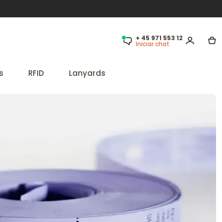
+ 45 971 553 12
Iniciar chat
s
RFID
Lanyards