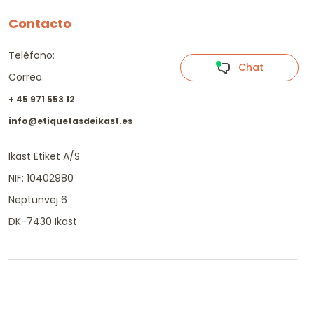
Contacto
Teléfono:
Chat
Correo:
+ 45 971 553 12
info@etiquetasdeikast.es
Ikast Etiket A/S
NIF: 10402980
Neptunvej 6
DK-7430 Ikast