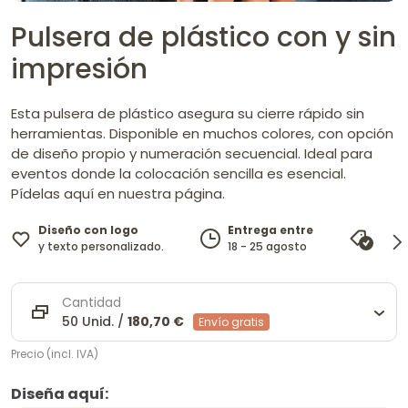
Pulsera de plástico con y sin
impresión
Esta pulsera de plástico asegura su cierre rápido sin
herramientas. Disponible en muchos colores, con opción
de diseño propio y numeración secuencial. Ideal para
eventos donde la colocación sencilla es esencial.
Pídelas aquí en nuestra página.
Diseño con logo
Entrega entre
Gara
y texto personalizado.
18 - 25 agosto
igua
Cantidad
50 Unid. /
180,70 €
Envío gratis
Precio (incl. IVA)
Diseña aquí: