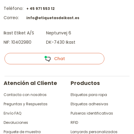
Teléfono:
+ 45 971 553 12
Correo:
info@etiquetasdeikast.es
Ikast Etiket A/S
Neptunvej 6
NIF: 10402980
DK-7430 Ikast
Chat
Atención al Cliente
Productos
Contacta con nosotros
Etiquetas para ropa
Preguntas y Respuestas
Etiquetas adhesivas
Envío FAQ
Pulseras identificativas
Devoluciones
RFID
Paquete de muestra
Lanyards personalizados