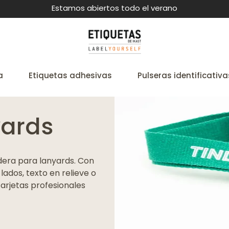
Estamos abiertos todo el verano
a
Etiquetas adhesivas
Pulseras identificativa
yards
dera para lanyards. Con
ados, texto en relieve o
tarjetas profesionales