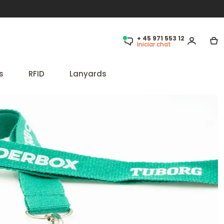
+ 45 971 553 12
Iniciar chat
s
RFID
Lanyards