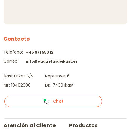
Contacto
Teléfono:
+ 45 971 553 12
Correo:
info@etiquetasdeikast.es
Ikast Etiket A/S
Neptunvej 6
NIF: 10402980
DK-7430 Ikast
Chat
Atención al Cliente
Productos