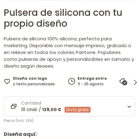
Pulsera de silicona con tu
propio diseño
Pulsera de silicona 100% silicona, perfecta para
marketing. Disponible con mensaje impreso, grabado o
en relieve en todos los colores Pantone. Populares
como pulseras de apoyo y personalizables en tamaño y
diseño según desees.
Diseño con logo
Entrega entre
Gara
y texto personalizado.
11 - 25 agosto
igua
Cantidad
10 Unid. /
129,00 €
Envío gratis
Precio (incl. IVA)
Diseña aquí: