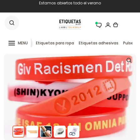
Estamos abiertos todo el verano
MENU
Etiquetas para ropa
Etiquetas adhesivas
Pulseras