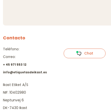
Contacto
Teléfono:
Chat
Correo:
+ 45 971 553 12
info@etiquetasdeikast.es
Ikast Etiket A/S
NIF: 10402980
Neptunvej 6
DK-7430 Ikast