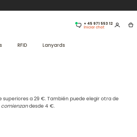
+ 45 971 553 12
Iniciar chat
s
RFID
Lanyards
 superiores a 29 €. También puede elegir otra de
o
comienzan
desde 4 €.