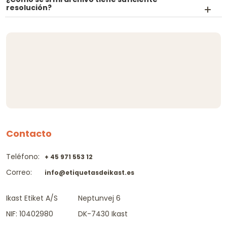
resolución?
Contacto
Teléfono:
+ 45 971 553 12
Correo:
info@etiquetasdeikast.es
Ikast Etiket A/S
Neptunvej 6
NIF: 10402980
DK-7430 Ikast