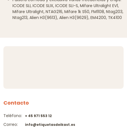
ICODE SLI, ICODE SLIX, ICODE SLI-S, Mifare Ultralight EV1,
Mifare Ultralight, NTAG216, Mifare 1k S50, FM1108, Ntag203,
Ntag213, Alien H3(9613), Alien H3(9629), EM4200, TK4100
Contacto
Teléfono:
+ 45 971 553 12
Correo:
info@etiquetasdeikast.es