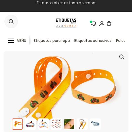
Estamos abiertos todo el verano
MENU
Etiquetas para ropa
Etiquetas adhesivas
Pulseras