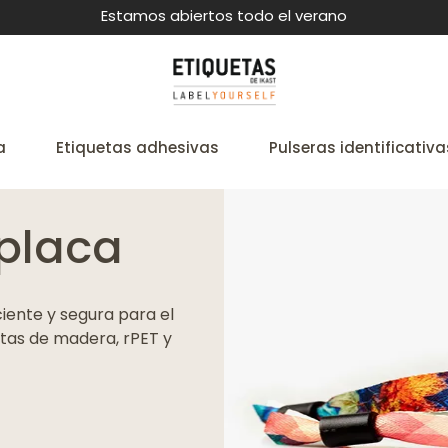
Estamos abiertos todo el verano
a
Etiquetas adhesivas
Pulseras identificativa
 placa
ciente y segura para el
etas de madera, rPET y