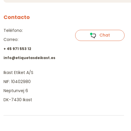
Contacto
Teléfono:
Chat
Correo:
+ 45 971 553 12
info@etiquetasdeikast.es
Ikast Etiket A/S
NIF: 10402980
Neptunvej 6
DK-7430 Ikast