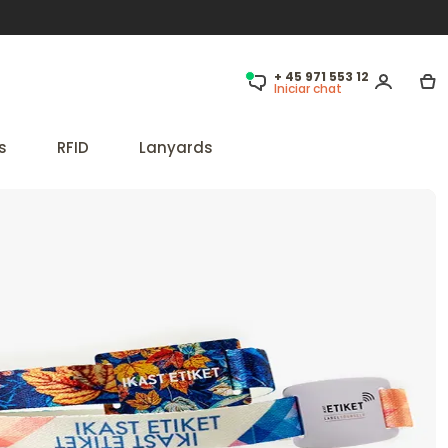
+ 45 971 553 12
Iniciar chat
s
RFID
Lanyards