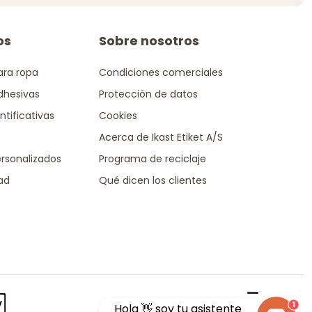
os
Sobre nosotros
ara ropa
Condiciones comerciales
dhesivas
Protección de datos
ntificativas
Cookies
Acerca de Ikast Etiket A/S
rsonalizados
Programa de reciclaje
dad
Qué dicen los clientes
1
Hola 👋 soy tu asistente