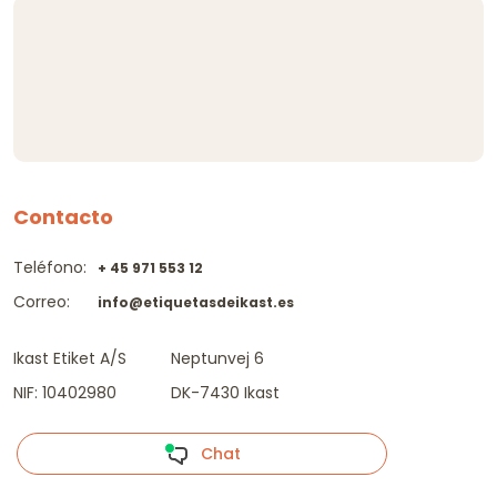
Contacto
Teléfono:
+ 45 971 553 12
Correo:
info@etiquetasdeikast.es
Ikast Etiket A/S
Neptunvej 6
NIF: 10402980
DK-7430 Ikast
Chat