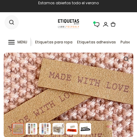
Estamos abiertos todo el verano
MENU
Etiquetas para ropa
Etiquetas adhesivas
Pulseras