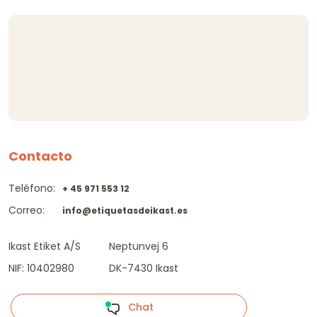
Contacto
Teléfono:
+ 45 971 553 12
Correo:
info@etiquetasdeikast.es
Ikast Etiket A/S
Neptunvej 6
NIF: 10402980
DK-7430 Ikast
Chat