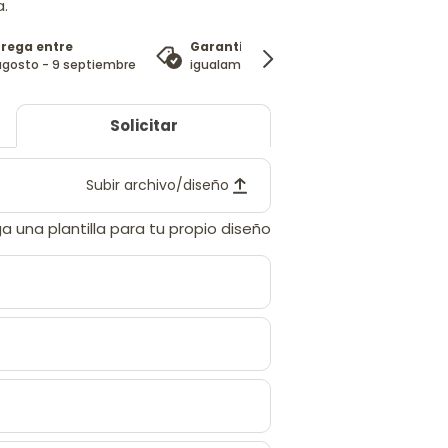
a.
trega entre
Garantía de precio
100%
agosto - 9 septiembre
igualamos el precio
garantía de 
Solicitar
Subir archivo/diseño
a una plantilla para tu propio diseño