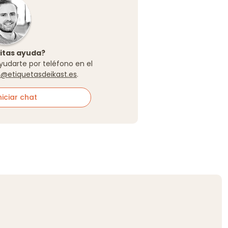
itas ayuda?
yudarte por teléfono en el
o@etiquetasdeikast.es
.
iciar chat