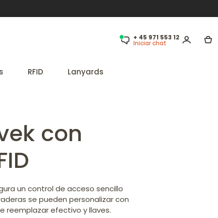
+ 45 971 553 12
Iniciar chat
s
RFID
Lanyards
yvek con
FID
gura un control de acceso sencillo
uraderas se pueden personalizar con
de reemplazar efectivo y llaves.