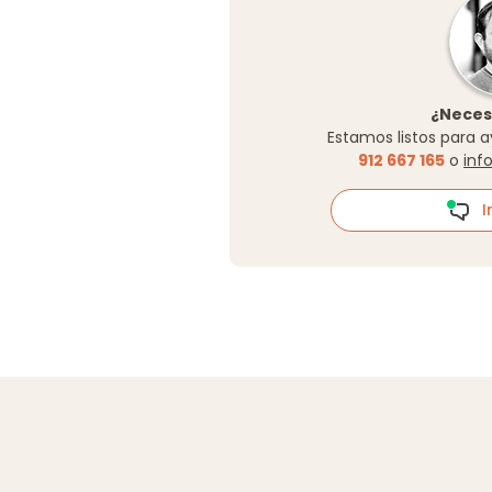
¿Neces
Estamos listos para a
912 667 165
o
inf
In