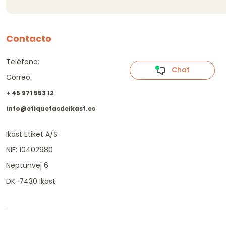
Contacto
Teléfono:
Chat
Correo:
+ 45 971 553 12
info@etiquetasdeikast.es
Ikast Etiket A/S
NIF: 10402980
Neptunvej 6
DK-7430 Ikast