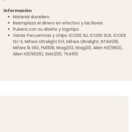
Información
Material duradero
Reemplaza el dinero en efectivo y las llaves
Pulsera con su diseño y logotipo
Varias frecuencias y chips: ICODE SLI, ICODE SLIX, ICODE
SLI-S, Mifare Ultralight EV1, Mifare Ultralight, NTAG216,
Mifare 1k S50, FM1108, Ntag203, Ntag213, Alien H3(9613),
Alien H3(9629), EM4200, TK4100