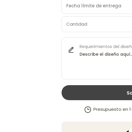
Requerimientos del diseñ
So
Presupuesto en 1–2