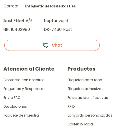
Correo:
info@etiquetasdeikast.es
Ikast Etiket A/S
Neptunvej 6
NIF: 10402980
DK-7430 Ikast
Chat
Atención al Cliente
Productos
Contacta con nosotros
Etiquetas para ropa
Preguntas y Respuestas
Etiquetas adhesivas
Envío FAQ
Pulseras identificativas
Devoluciones
RFID
Paquete de muestra
Lanyards personalizados
Sostenibilidad