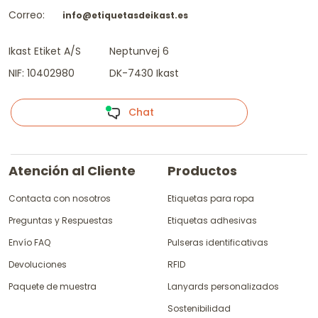
Correo:
info@etiquetasdeikast.es
Ikast Etiket A/S
Neptunvej 6
NIF: 10402980
DK-7430 Ikast
Chat
Atención al Cliente
Productos
Contacta con nosotros
Etiquetas para ropa
Preguntas y Respuestas
Etiquetas adhesivas
Envío FAQ
Pulseras identificativas
Devoluciones
RFID
Paquete de muestra
Lanyards personalizados
Sostenibilidad