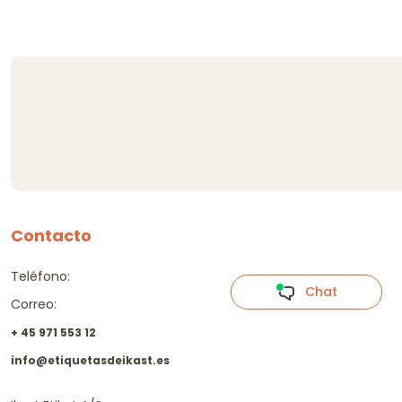
Contacto
Teléfono:
Chat
Correo:
+ 45 971 553 12
info@etiquetasdeikast.es