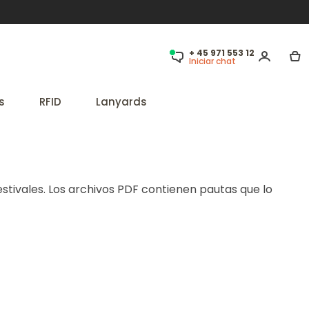
+ 45 971 553 12
Iniciar chat
s
RFID
Lanyards
estivales. Los archivos PDF contienen pautas que lo