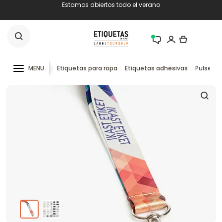
Estamos abiertos todo el verano
MENU
Etiquetas para ropa
Etiquetas adhesivas
Pulseras