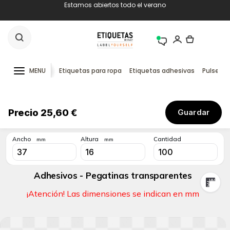
Estamos abiertos todo el verano
MENU
Etiquetas para ropa
Etiquetas adhesivas
Pulseras