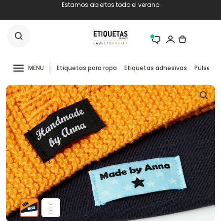
Estamos abiertos todo el verano
MENU
Etiquetas para ropa
Etiquetas adhesivas
Pulseras