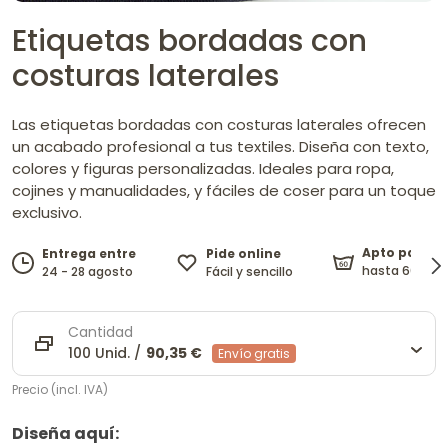
Etiquetas bordadas con
costuras laterales
Las etiquetas bordadas con costuras laterales ofrecen
un acabado profesional a tus textiles. Diseña con texto,
colores y figuras personalizadas. Ideales para ropa,
cojines y manualidades, y fáciles de coser para un toque
exclusivo.
Apto para l
Pide online
Entrega entre
hasta 60°C.
Fácil y sencillo
24 - 28 agosto
Cantidad
100 Unid. /
90,35 €
Envío gratis
Precio (incl. IVA)
Diseña aquí: