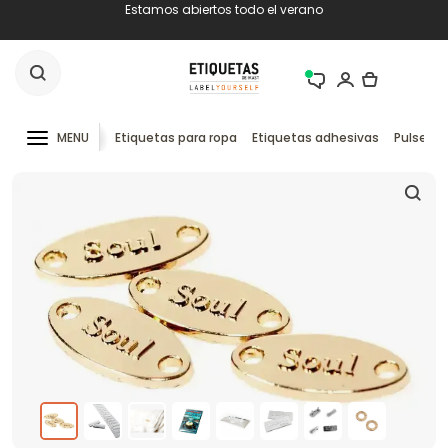
Estamos abiertos todo el verano
MENU
Etiquetas para ropa
Etiquetas adhesivas
Pulseras