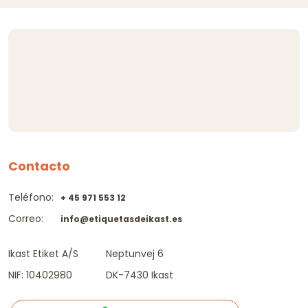
Contacto
Teléfono:
+ 45 971 553 12
Correo:
info@etiquetasdeikast.es
Ikast Etiket A/S
Neptunvej 6
NIF: 10402980
DK-7430 Ikast