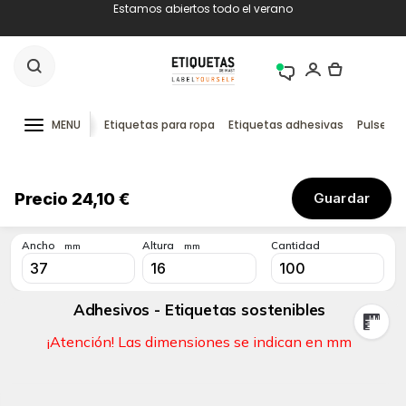
Estamos abiertos todo el verano
MENU
Etiquetas para ropa
Etiquetas adhesivas
Pulseras