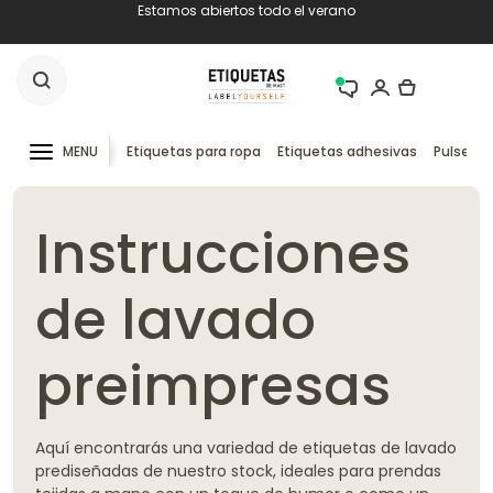
Estamos abiertos todo el verano
MENU
Etiquetas para ropa
Etiquetas adhesivas
Pulseras
Instrucciones
de lavado
preimpresas
Aquí encontrarás una variedad de etiquetas de lavado
prediseñadas de nuestro stock, ideales para prendas