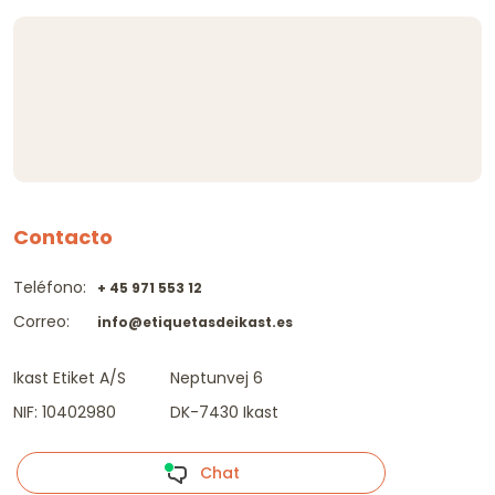
Contacto
Teléfono:
+ 45 971 553 12
Correo:
info@etiquetasdeikast.es
Ikast Etiket A/S
Neptunvej 6
NIF: 10402980
DK-7430 Ikast
Chat