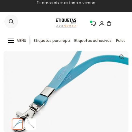
Estamos abiertos todo el verano
MENU
Etiquetas para ropa
Etiquetas adhesivas
Pulseras