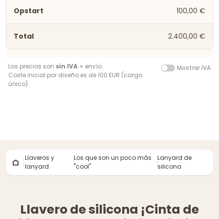
100,00 €
2.400,00 €
Los precios son
sin IVA
+ envío.
Mostrar IVA
Coste inicial por diseño es de 100 EUR (cargo
único).
Llaveros y
Los que son un poco más
Lanyard de
lanyard
''cool''
silicona
Llavero de silicona ¡Cinta de