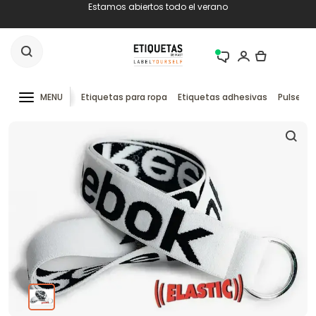
Estamos abiertos todo el verano
MENU
Etiquetas para ropa
Etiquetas adhesivas
Pulseras