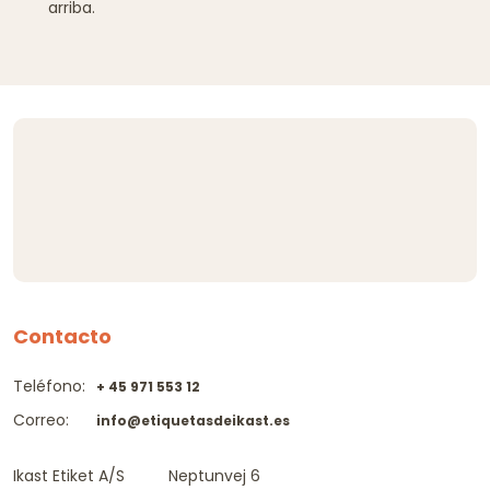
arriba.
Contacto
Teléfono:
+ 45 971 553 12
Correo:
info@etiquetasdeikast.es
Ikast Etiket A/S
Neptunvej 6