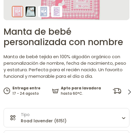
Manta de bebé
personalizada con nombre
Manta de bebé tejida en 100% algodón orgánico con
personalización de nombre, fecha de nacimiento, peso
y estatura. Perfecta para el recién nacido. Un favorito
funcional y memorable para el día a día.
Entrega entre
Apto para lavadora
Entr
17 - 24 agosto
hasta 60°C.
en pe
Tipo
Road lavender (6151)