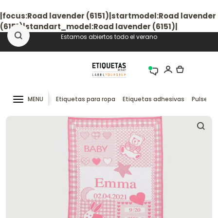
|focus:Road lavender (6151)|startmodel:Road lavender
(6151)|standart_model:Road lavender (6151)|
Estamos abiertos todo el verano
MENU
Etiquetas para ropa
Etiquetas adhesivas
Pulseras