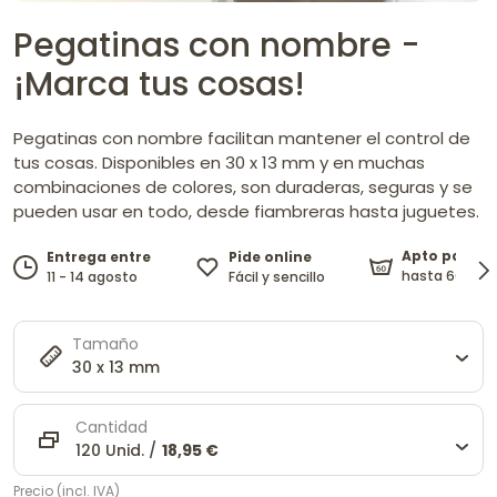
Pegatinas con nombre -
¡Marca tus cosas!
Pegatinas con nombre facilitan mantener el control de
tus cosas. Disponibles en 30 x 13 mm y en muchas
combinaciones de colores, son duraderas, seguras y se
pueden usar en todo, desde fiambreras hasta juguetes.
Apto para l
Pide online
Entrega entre
hasta 60°C.
Fácil y sencillo
11 - 14 agosto
Tamaño
30 x 13 mm
Cantidad
120 Unid. /
18,95 €
Precio (incl. IVA)