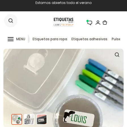
Estamos abiertos todo el verano
MENU
Etiquetas para ropa
Etiquetas adhesivas
Pulseras