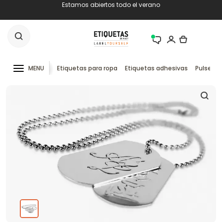
Estamos abiertos todo el verano
MENU
Etiquetas para ropa
Etiquetas adhesivas
Pulseras