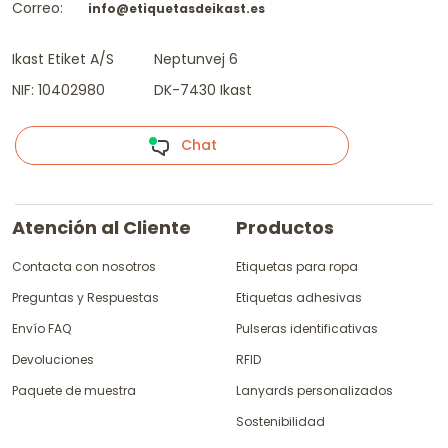
Correo:
info@etiquetasdeikast.es
Ikast Etiket A/S
Neptunvej 6
NIF: 10402980
DK-7430 Ikast
Chat
Atención al Cliente
Productos
Contacta con nosotros
Etiquetas para ropa
Preguntas y Respuestas
Etiquetas adhesivas
Envío FAQ
Pulseras identificativas
Devoluciones
RFID
Paquete de muestra
Lanyards personalizados
Sostenibilidad