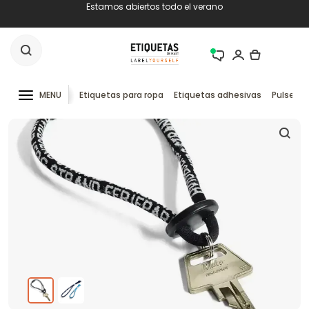
Estamos abiertos todo el verano
MENU
Etiquetas para ropa
Etiquetas adhesivas
Pulseras