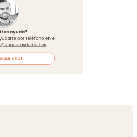
itas ayuda?
yudarte por teléfono en el
o@etiquetasdeikast.es
.
iciar chat