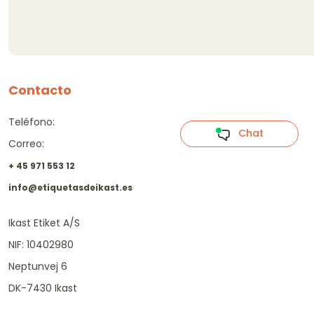
Contacto
Teléfono:
Chat
Correo:
+ 45 971 553 12
info@etiquetasdeikast.es
Ikast Etiket A/S
NIF: 10402980
Neptunvej 6
DK-7430 Ikast