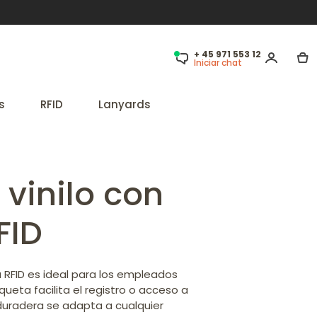
+ 45 971 553 12
Iniciar chat
s
RFID
Lanyards
 vinilo con
FID
a RFID es ideal para los empleados
ueta facilita el registro o acceso a
duradera se adapta a cualquier