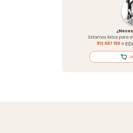
¿Neces
Estamos listos para a
912 667 165
o
inf
In