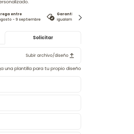
ersonalizado.
trega entre
Garantía de precio
100%
agosto - 9 septiembre
igualamos el precio
garantía de 
Solicitar
Subir archivo/diseño
a una plantilla para tu propio diseño