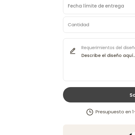
Requerimientos del diseñ
So
Presupuesto en 1–2