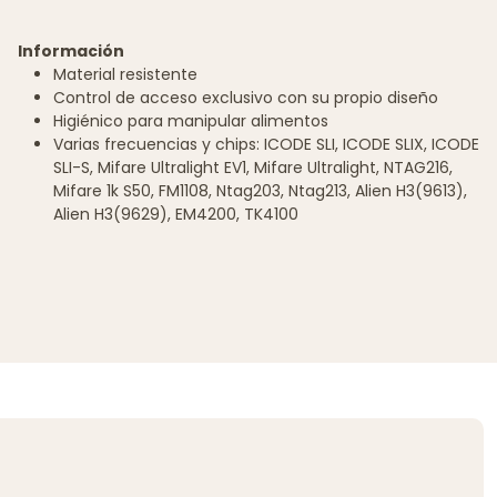
Información
Material resistente
Control de acceso exclusivo con su propio diseño
Higiénico para manipular alimentos
Varias frecuencias y chips: ICODE SLI, ICODE SLIX, ICODE
SLI-S, Mifare Ultralight EV1, Mifare Ultralight, NTAG216,
Mifare 1k S50, FM1108, Ntag203, Ntag213, Alien H3(9613),
Alien H3(9629), EM4200, TK4100