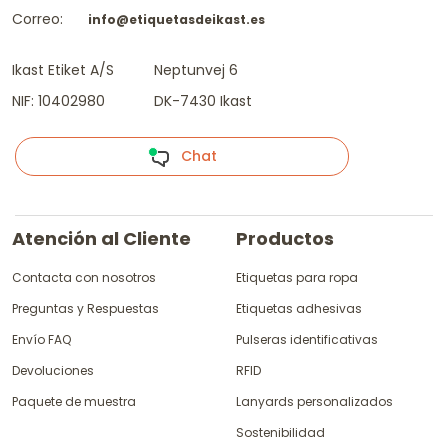
Correo:
info@etiquetasdeikast.es
Ikast Etiket A/S
Neptunvej 6
NIF: 10402980
DK-7430 Ikast
Chat
Atención al Cliente
Productos
Contacta con nosotros
Etiquetas para ropa
Preguntas y Respuestas
Etiquetas adhesivas
Envío FAQ
Pulseras identificativas
Devoluciones
RFID
Paquete de muestra
Lanyards personalizados
Sostenibilidad