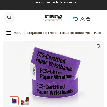
Estamos abiertos todo el verano
MENU
Etiquetas para ropa
Etiquetas adhesivas
Pulseras