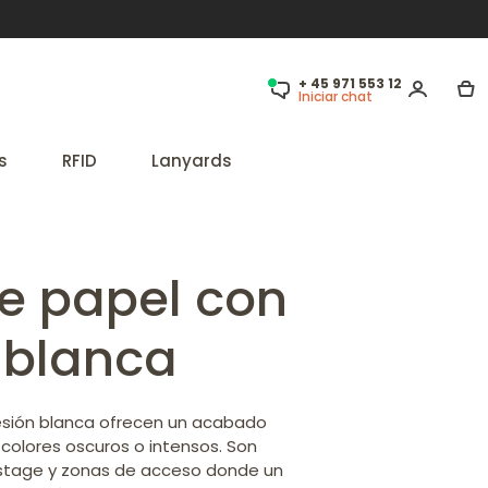
+ 45 971 553 12
Iniciar chat
s
RFID
Lanyards
de papel con
 blanca
esión blanca ofrecen un acabado
 colores oscuros o intensos. Son
ckstage y zonas de acceso donde un