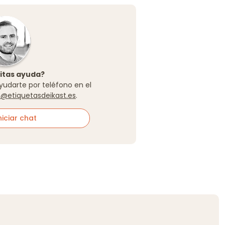
itas ayuda?
yudarte por teléfono en el
o@etiquetasdeikast.es
.
iciar chat