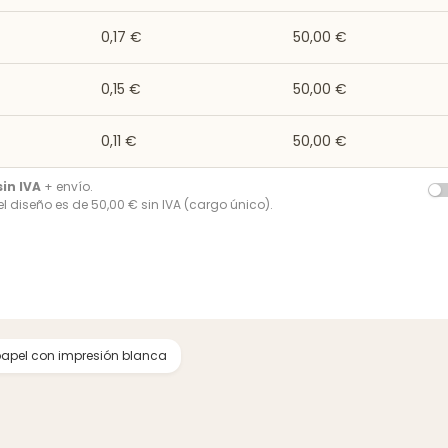
0,17 €
50,00 €
0,15 €
50,00 €
0,11 €
50,00 €
sin IVA
+ envío.
del diseño es de 50,00 € sin IVA (cargo único).
papel con impresión blanca