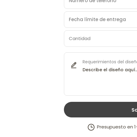
Requerimientos del diseñ
So
Presupuesto en 1–2