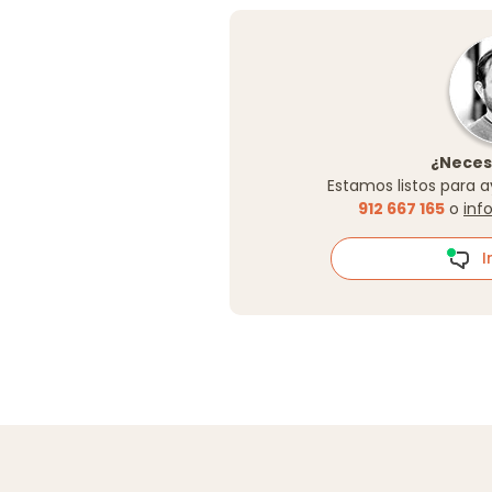
¿Neces
Estamos listos para a
912 667 165
o
inf
In