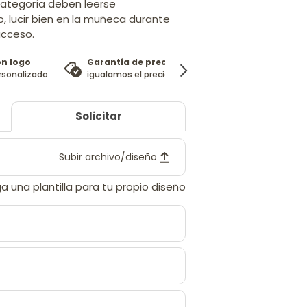
categoría deben leerse
, lucir bien en la muñeca durante
acceso.
on logo
Garantía de precio
100%
rsonalizado.
igualamos el precio
garantía de satisfacci
Solicitar
Subir archivo/diseño
a una plantilla para tu propio diseño