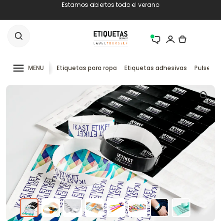
Estamos abiertos todo el verano
MENU
Etiquetas para ropa
Etiquetas adhesivas
Pulseras