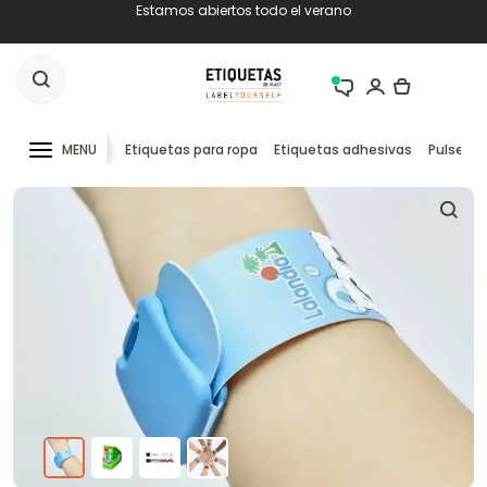
Estamos abiertos todo el verano
MENU
Etiquetas para ropa
Etiquetas adhesivas
Pulseras