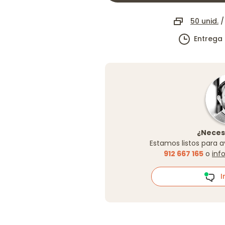
50 unid.
Entrega
¿Neces
Estamos listos para a
912 667 165
o
inf
In