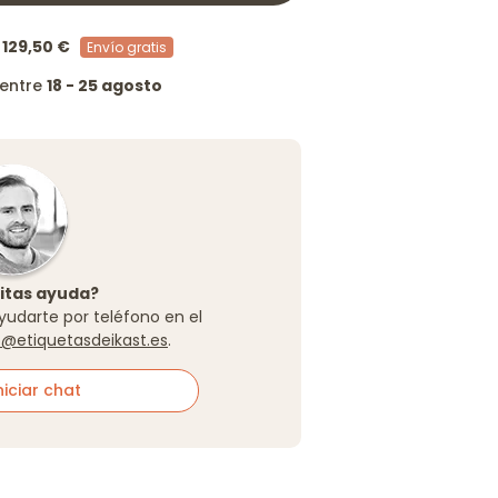
/
129,50 €
Envío gratis
 entre
18 - 25 agosto
itas ayuda?
yudarte por teléfono en el
o@etiquetasdeikast.es
.
iciar chat