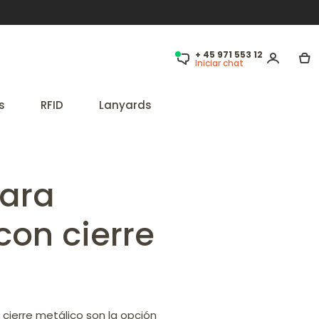
+ 45 971 553 12
Iniciar chat
s
RFID
Lanyards
para
con cierre
 cierre metálico son la opción