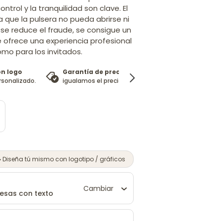
trol y la tranquilidad son clave. El
a que la pulsera no pueda abrirse ni
 se reduce el fraude, se consigue un
 ofrece una experiencia profesional
mo para los invitados.
on logo
Garantía de precio
100%
rsonalizado.
igualamos el precio
garantía de satisfacci
Diseña tú mismo con logotipo / gráficos
Cambiar
resas con texto