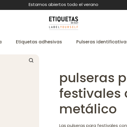
Estamos abiertos todo el verano
a
Etiquetas adhesivas
Pulseras identificativa
pulseras 
festivales 
metálico
Las pulseras para festivales con