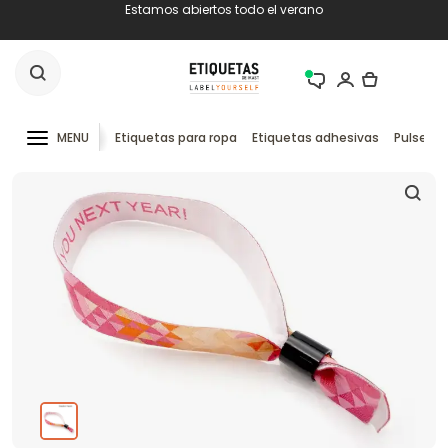
Estamos abiertos todo el verano
MENU
Etiquetas para ropa
Etiquetas adhesivas
Pulseras