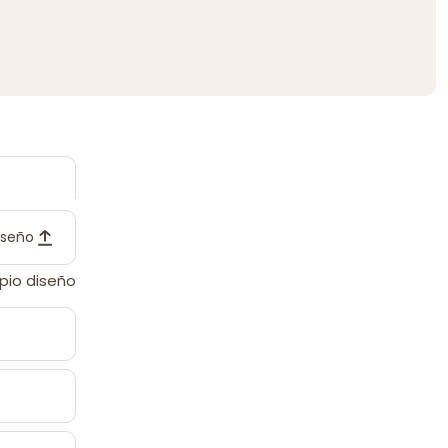
diseño
opio diseño