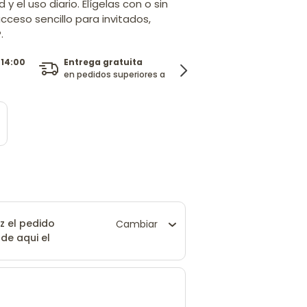
y el uso diario. Elígelas con o sin
cceso sencillo para invitados,
.
Entrega gratuita
Diseño con logo
 14:00
en pedidos superiores a 29 €
y texto personalizad
z el pedido
Cambiar
 de aqui el