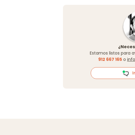
¿Neces
Estamos listos para a
912 667 165
o
inf
In