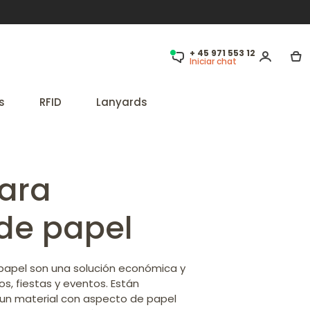
+ 45 971 553 12
Iniciar chat
s
RFID
Lanyards
para
 de papel
 papel son una solución económica y
os, fiestas y eventos. Están
, un material con aspecto de papel