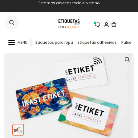
Estamos abiertos todo el verano
MENU
Etiquetas para ropa
Etiquetas adhesivas
Pulseras