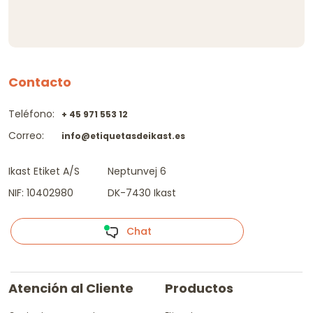
Contacto
Teléfono:
+ 45 971 553 12
Correo:
info@etiquetasdeikast.es
Ikast Etiket A/S
Neptunvej 6
NIF: 10402980
DK-7430 Ikast
Chat
Atención al Cliente
Productos