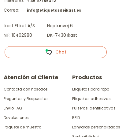
Teléfono:
+ 45 971 553 12
Correo:
info@etiquetasdeikast.es
Ikast Etiket A/S
Neptunvej 6
NIF: 10402980
DK-7430 Ikast
Chat
Atención al Cliente
Productos
Contacta con nosotros
Etiquetas para ropa
Preguntas y Respuestas
Etiquetas adhesivas
Envío FAQ
Pulseras identificativas
Devoluciones
RFID
Paquete de muestra
Lanyards personalizados
Sostenibilidad